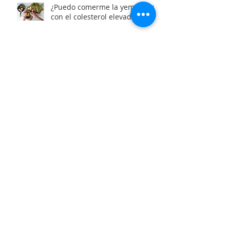
¿Puedo comerme la yema si salí
con el colesterol elevado?
Vegan, to be or not to be
¿Puedo comer chilaquiles si
quiero bajar de peso? YES!
Hummus de edamame